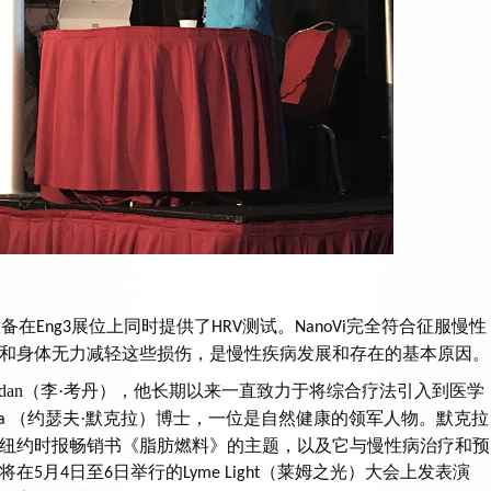
设备在
展位上同时提供了
测试。
完全符合征服慢性
Eng3
HRV
NanoVi
和身体无力减轻这些损伤，是慢性疾病发展和存在的基本原因。
dan
（李·考丹），他长期以来一直致力于将综合疗法引入到医学
（约瑟夫·默克拉）博士，一位是自然健康的领军人物。默克拉
la
纽约时报畅销书《脂肪燃料》的主题，以及它与慢性病治疗和预
将在
月
日至
日举行的
（莱姆之光）大会上发表演
5
4
6
Lyme Light