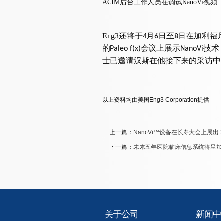
ACIM后台工作人员在调试NanoVi视频
Eng3
还将于
月
日至
日在加利福
4
6
8
的
会议上展示
技术
Paleo f(x)
NanoVi
士已邀请汉斯在他接下来的采访中
以上资料均由美国Eng3 Corporation提供
上一篇：
NanoVi™设备在长寿大会上展出
下一篇：
未来五年医院临床信息系统将呈
关于公司
新闻中