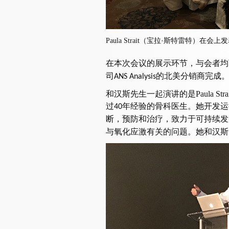
宝拉·斯特雷特）在
会上发
Pa
ula Stra
it（
在本次会议的展示环节，与会者均
司
的北美分销商完成
ANS Analysis
和汉斯先生一起演讲的是
Paula Stra
过
年经验的骨科医生。她开发运
40
断，预防和治疗，致力于可持续发
与氧化应激有关的问题。她和汉斯