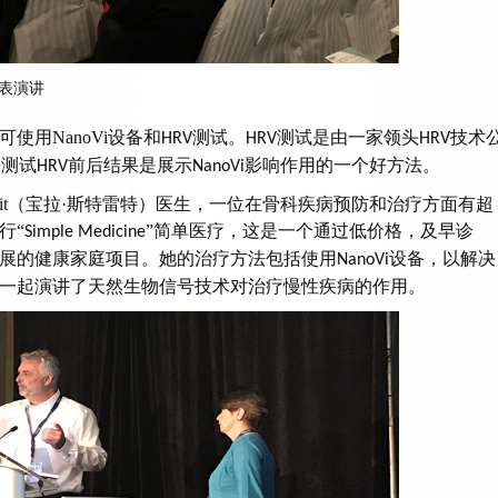
表演
讲
可使用
NanoVi
设备和
测试。
测试是由一家领头
技术
HRV
HRV
HRV
。测试
前后结果是展示
影响作用的一个好方法。
HRV
NanoVi
it
（宝拉·斯特雷特）医生，一位在骨科疾病预防和治疗方面有超
行“
”简单医疗，这是一个通过低价格，及早诊
Simple Medicine
展的健康家庭项目。她的治疗方法包括使用
设备，以解决
NanoVi
一起演讲了天然生物信号技术对治疗慢性疾病的作用。