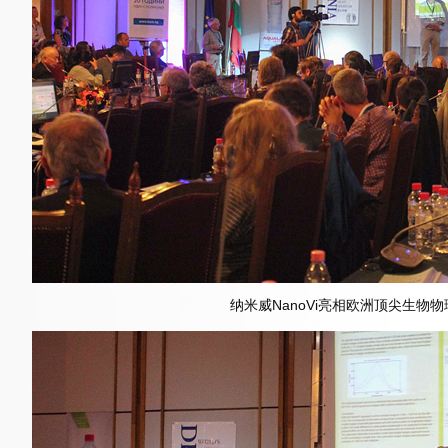
纳米威NanoVi亮相欧洲顶尖生物